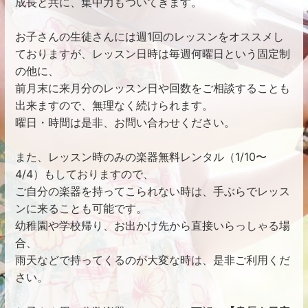
成長と共に、集中力もついてきます。
お子さんの生徒さんには週1回のレッスンをオススメし
ておりますが、レッスン日時は毎週何曜日という固定制
の他に、
前月末に来月分のレッスン日や回数をご相談することも
出来ますので、無理なく続けられます。
曜日・時間は是非、お問い合わせください。
また、レッスン時のみの楽器無料レンタル（1/10〜
4/4）もしておりますので、
ご自分の楽器を持ってこられない時は、手ぶらでレッス
ンに来ることも可能です。
幼稚園や学校帰り、お出かけ先から直接いらっしゃる場
合、
雨天などで持ってくるのが大変な時は、是非ご利用くだ
さい。