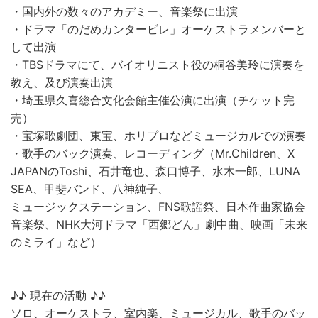
・国内外の数々のアカデミー、音楽祭に出演
・ドラマ「のだめカンタービレ」オーケストラメンバーと
して出演
・TBSドラマにて、バイオリニスト役の桐谷美玲に演奏を
教え、及び演奏出演
・埼玉県久喜総合文化会館主催公演に出演（チケット完
売）
・宝塚歌劇団、東宝、ホリプロなどミュージカルでの演奏
・歌手のバック演奏、レコーディング（Mr.Children、X
JAPANのToshi、石井竜也、森口博子、水木一郎、LUNA
SEA、甲斐バンド、八神純子、
ミュージックステーション、FNS歌謡祭、日本作曲家協会
音楽祭、NHK大河ドラマ「西郷どん」劇中曲、映画「未来
のミライ」など）
♪♪ 現在の活動 ♪♪
ソロ、オーケストラ、室内楽、ミュージカル、歌手のバッ